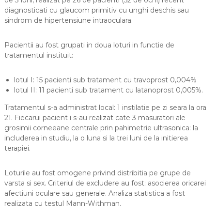
de 3 luni, realizat pe 26 de pacienti (52 de ochi) recent
diagnosticati cu glaucom primitiv cu unghi deschis sau
sindrom de hipertensiune intraoculara.
Pacientii au fost grupati in doua loturi in functie de
tratamentul instituit:
lotul I: 15 pacienti sub tratament cu travoprost 0,004%
lotul II: 11 pacienti sub tratament cu latanoprost 0,005%.
Tratamentul s-a administrat local: 1 instilatie pe zi seara la ora
21. Fiecarui pacient i s-au realizat cate 3 masuratori ale
grosimii corneeane centrale prin pahimetrie ultrasonica: la
includerea in studiu, la o luna si la trei luni de la initierea
terapiei.
Loturile au fost omogene privind distribitia pe grupe de
varsta si sex. Criteriul de excludere au fost: asocierea oricarei
afectiuni oculare sau generale. Analiza statistica a fost
realizata cu testul Mann-Withman.