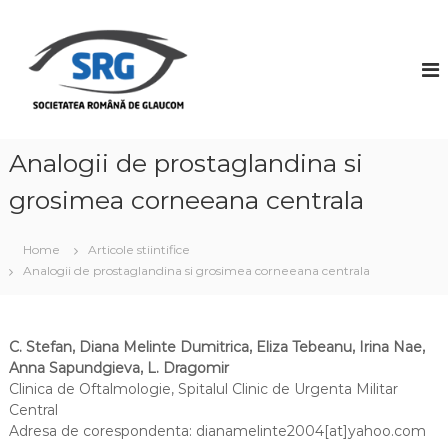
S
k
S
i
o
p
c
t
i
o
e
c
t
o
Analogii de prostaglandina si
a
n
grosimea corneeana centrala
t
t
e
e
n
a
Home
Articole stiintifice
t
R
Analogii de prostaglandina si grosimea corneeana centrala
o
m
â
C. Stefan, Diana Melinte Dumitrica, Eliza Tebeanu, Irina Nae,
n
Anna Sapundgieva, L. Dragomir
Clinica de Oftalmologie, Spitalul Clinic de Urgenta Militar
ă
Central
d
Adresa de corespondenta: dianamelinte2004[at]yahoo.com
e