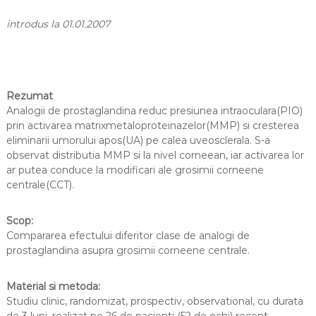
G
introdus la 01.01.2007
l
a
u
c
o
Rezumat
Analogii de prostaglandina reduc presiunea intraoculara(PIO)
m
prin activarea matrixmetaloproteinazelor(MMP) si cresterea
eliminarii umorului apos(UA) pe calea uveosclerala. S-a
observat distributia MMP si la nivel corneean, iar activarea lor
ar putea conduce la modificari ale grosimii corneene
centrale(CCT).
Scop:
Compararea efectului diferitor clase de analogi de
prostaglandina asupra grosimii corneene centrale.
Material si metoda:
Studiu clinic, randomizat, prospectiv, observational, cu durata