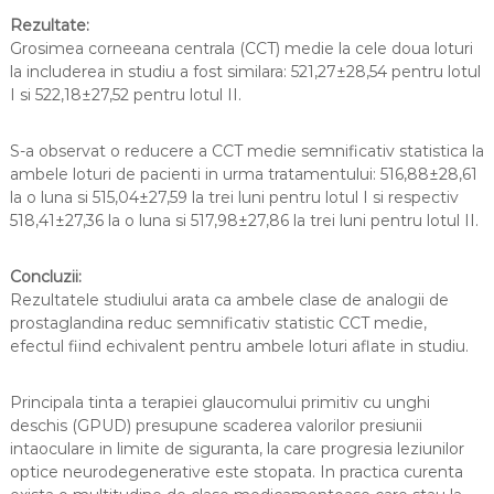
Rezultate:
Grosimea corneeana centrala (CCT) medie la cele doua loturi
la includerea in studiu a fost similara: 521,27±28,54 pentru lotul
I si 522,18±27,52 pentru lotul II.
S-a observat o reducere a CCT medie semnificativ statistica la
ambele loturi de pacienti in urma tratamentului: 516,88±28,61
la o luna si 515,04±27,59 la trei luni pentru lotul I si respectiv
518,41±27,36 la o luna si 517,98±27,86 la trei luni pentru lotul II.
Concluzii:
Rezultatele studiului arata ca ambele clase de analogii de
prostaglandina reduc semnificativ statistic CCT medie,
efectul fiind echivalent pentru ambele loturi aflate in studiu.
Principala tinta a terapiei glaucomului primitiv cu unghi
deschis (GPUD) presupune scaderea valorilor presiunii
intaoculare in limite de siguranta, la care progresia leziunilor
optice neurodegenerative este stopata. In practica curenta