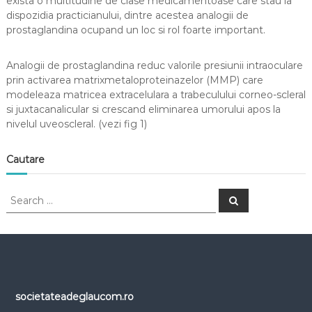
exista o multitudine de clase medicamentoase care stau la
dispozidia practicianului, dintre acestea analogii de
prostaglandina ocupand un loc si rol foarte important.
Analogii de prostaglandina reduc valorile presiunii intraoculare
prin activarea matrixmetaloproteinazelor (MMP) care
modeleaza matricea extracelulara a trabeculului corneo-scleral
si juxtacanalicular si crescand eliminarea umorului apos la
nivelul uveoscleral. (vezi fig 1)
Cautare
S
S
e
e
a
a
r
c
r
h
c
h
f
o
societateadeglaucom.ro
r