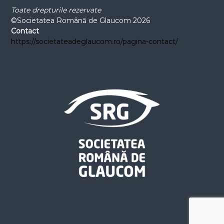
:
Toate drepturile rezervate
©Societatea Română de Glaucom 2026
Contact
https://societateadeglaucom.ro/pagina-contact/