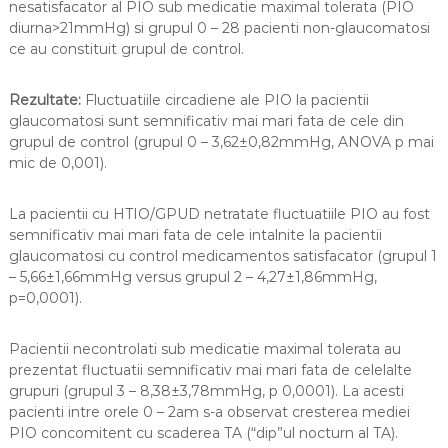
nesatisfacator al PIO sub medicatie maximal tolerata (PIO
diurna>21mmHg) si grupul 0 – 28 pacienti non-glaucomatosi
ce au constituit grupul de control.
Rezultate:
Fluctuatiile circadiene ale PIO la pacientii
glaucomatosi sunt semnificativ mai mari fata de cele din
grupul de control (grupul 0 – 3,62±0,82mmHg, ANOVA p mai
mic de 0,001).
La pacientii cu HTIO/GPUD netratate fluctuatiile PIO au fost
semnificativ mai mari fata de cele intalnite la pacientii
glaucomatosi cu control medicamentos satisfacator (grupul 1
– 5,66±1,66mmHg versus grupul 2 – 4,27±1,86mmHg,
p=0,0001).
Pacientii necontrolati sub medicatie maximal tolerata au
prezentat fluctuatii semnificativ mai mari fata de celelalte
grupuri (grupul 3 – 8,38±3,78mmHg, p 0,0001). La acesti
pacienti intre orele 0 – 2am s-a observat cresterea mediei
PIO concomitent cu scaderea TA (“dip”ul nocturn al TA).