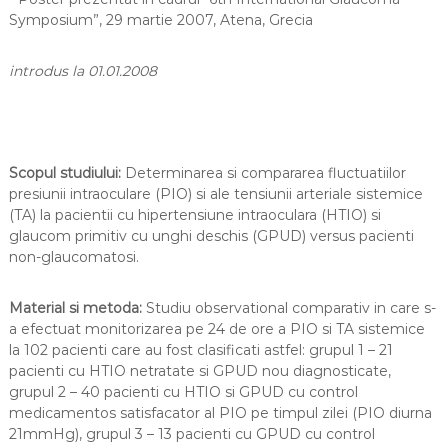
G
Symposium”, 29 martie 2007, Atena, Grecia
l
a
introdus la 01.01.2008
u
c
o
m
Scopul studiului:
Determinarea si compararea fluctuatiilor
presiunii intraoculare (PIO) si ale tensiunii arteriale sistemice
(TA) la pacientii cu hipertensiune intraoculara (HTIO) si
glaucom primitiv cu unghi deschis (GPUD) versus pacienti
non-glaucomatosi.
Material si metoda:
Studiu observational comparativ in care s-
a efectuat monitorizarea pe 24 de ore a PIO si TA sistemice
la 102 pacienti care au fost clasificati astfel: grupul 1 – 21
pacienti cu HTIO netratate si GPUD nou diagnosticate,
grupul 2 – 40 pacienti cu HTIO si GPUD cu control
medicamentos satisfacator al PIO pe timpul zilei (PIO diurna
21mmHg), grupul 3 – 13 pacienti cu GPUD cu control