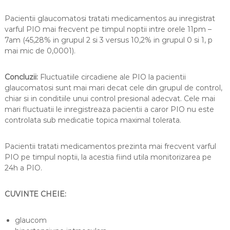
Pacientii glaucomatosi tratati medicamentos au inregistrat
varful PIO mai frecvent pe timpul noptii intre orele 11pm –
7am (45,28% in grupul 2 si 3 versus 10,2% in grupul 0 si 1, p
mai mic de 0,0001).
Concluzii:
Fluctuatiile circadiene ale PIO la pacientii
glaucomatosi sunt mai mari decat cele din grupul de control,
chiar si in conditiile unui control presional adecvat. Cele mai
mari fluctuatii le inregistreaza pacientii a caror PIO nu este
controlata sub medicatie topica maximal tolerata.
Pacientii tratati medicamentos prezinta mai frecvent varful
PIO pe timpul noptii, la acestia fiind utila monitorizarea pe
24h a PIO.
CUVINTE CHEIE:
glaucom