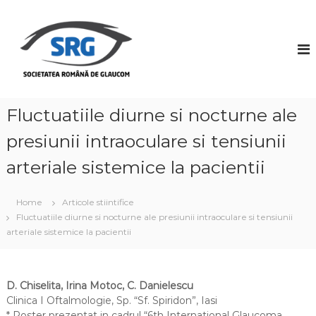
S
k
S
i
o
p
c
t
i
o
e
c
t
o
Fluctuatiile diurne si nocturne ale
a
n
presiunii intraoculare si tensiunii
t
t
e
e
arteriale sistemice la pacientii
n
a
t
R
Home
Articole stiintifice
o
Fluctuatiile diurne si nocturne ale presiunii intraoculare si tensiunii
m
arteriale sistemice la pacientii
â
n
ă
D. Chiselita, Irina Motoc, C. Danielescu
d
Clinica I Oftalmologie, Sp. “Sf. Spiridon”, Iasi
e
* Poster prezentat in cadrul “6th International Glaucoma