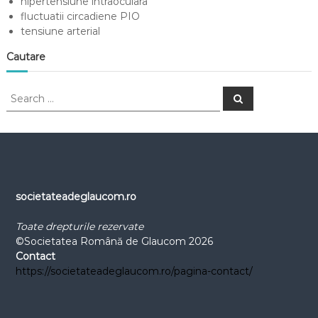
hipertensiune intraoculara
fluctuatii circadiene PIO
tensiune arterial
Cautare
S
S
e
e
a
a
r
c
r
h
c
h
f
o
societateadeglaucom.ro
r
:
Toate drepturile rezervate
©Societatea Română de Glaucom 2026
Contact
https://societateadeglaucom.ro/pagina-contact/