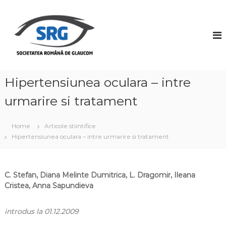
S
k
S
i
o
p
c
t
i
o
e
c
t
o
Hipertensiunea oculara – intre
a
n
urmarire si tratament
t
t
e
e
n
a
Home
Articole stiintifice
t
R
Hipertensiunea oculara – intre urmarire si tratament
o
m
â
C. Stefan, Diana Melinte Dumitrica, L. Dragomir, Ileana
n
Cristea, Anna Sapundieva
ă
d
introdus la 01.12.2009
e