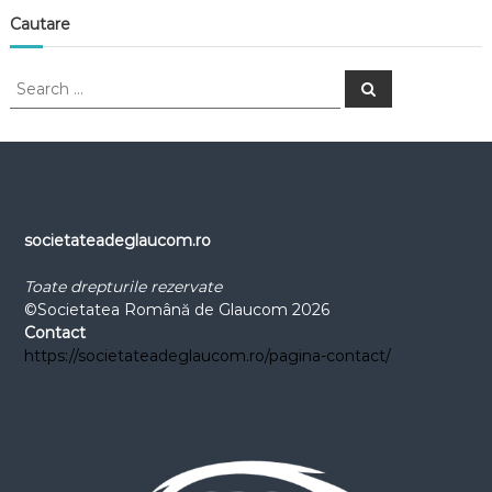
G
Cautare
l
a
S
S
u
e
e
a
c
a
r
c
o
r
h
c
m
h
f
o
societateadeglaucom.ro
r
:
Toate drepturile rezervate
©Societatea Română de Glaucom 2026
Contact
https://societateadeglaucom.ro/pagina-contact/