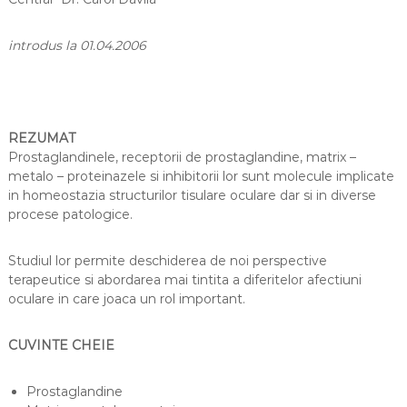
G
l
introdus la 01.04.2006
a
u
c
o
REZUMAT
m
Prostaglandinele, receptorii de prostaglandine, matrix –
metalo – proteinazele si inhibitorii lor sunt molecule implicate
in homeostazia structurilor tisulare oculare dar si in diverse
procese patologice.
Studiul lor permite deschiderea de noi perspective
terapeutice si abordarea mai tintita a diferitelor afectiuni
oculare in care joaca un rol important.
CUVINTE CHEIE
Prostaglandine