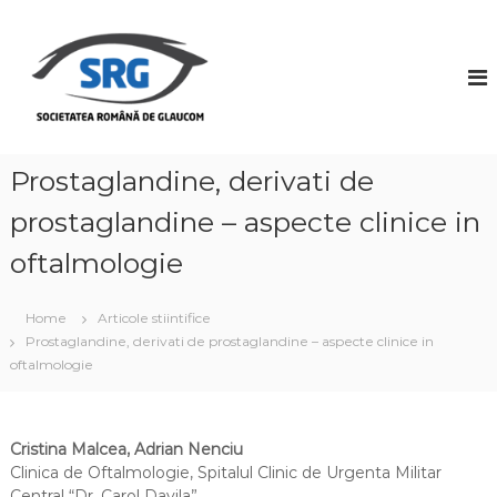
S
k
S
i
o
p
c
t
i
o
e
c
t
o
Prostaglandine, derivati de
a
n
prostaglandine – aspecte clinice in
t
t
e
e
oftalmologie
n
a
t
R
Home
Articole stiintifice
o
Prostaglandine, derivati de prostaglandine – aspecte clinice in
m
oftalmologie
â
n
ă
Cristina Malcea, Adrian Nenciu
d
Clinica de Oftalmologie, Spitalul Clinic de Urgenta Militar
e
Central “Dr. Carol Davila”