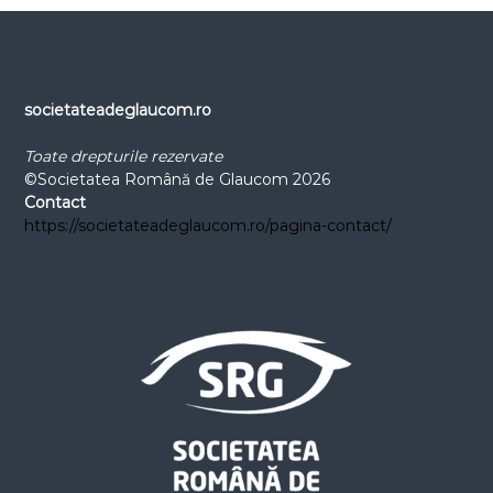
c
r
h
c
h
f
o
societateadeglaucom.ro
r
:
Toate drepturile rezervate
©Societatea Română de Glaucom 2026
Contact
https://societateadeglaucom.ro/pagina-contact/