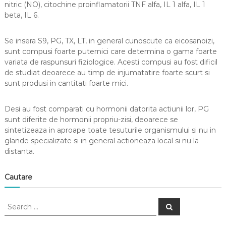
nitric (NO), citochine proinflamatorii TNF alfa, IL 1 alfa, IL 1
beta, IL 6.
Se insera S9, PG, TX, LT, in general cunoscute ca eicosanoizi,
sunt compusi foarte puternici care determina o gama foarte
variata de raspunsuri fiziologice. Acesti compusi au fost dificil
de studiat deoarece au timp de injumatatire foarte scurt si
sunt produsi in cantitati foarte mici.
Desi au fost comparati cu hormonii datorita actiunii lor, PG
sunt diferite de hormonii propriu-zisi, deoarece se
sintetizeaza in aproape toate tesuturile organismului si nu in
glande specializate si in general actioneaza local si nu la
distanta.
Cautare
S
S
e
e
a
a
r