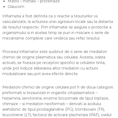
Matrix – metalo – proteinaze
Glaucom
Inflamatia a fost definita ca o reactie a tesuturilor vii,
vascularizate, la actiunea unei agresiuni locale sau la distanta
de tesutul respectiv. Prin inflamatie se asigura o protectie a
organismului si in acelasi timp se pun in miscare o serie de
mecanisme complexe care vindeca sau refac tesutul.
Procesul inflamator este sustinut de o serie de mediatori
chimici de origine plasmatica sau celulara. Acestia, odata
activati, se fixeaza pe receptori specifici ai celulelor tinta,
unde pot induce eliberarea altor mediatori cu actiuni
modulatoare sau pot avea efecte directe.
Mediatorii chimici de origine celulara pot fi de doua categorii:
preformati si tezaurizati in organite citoplasmatice –
histamina, serotonina, enzime lizozomale de tipul triptaze,
chimaze – si mediatori neoformati – derivati ai acidului
arahidonic de tipul prostaglandine (PG), tromboxani (TX),
leucotriene (LT), factorul de activare plachetara (PAF), oxidul