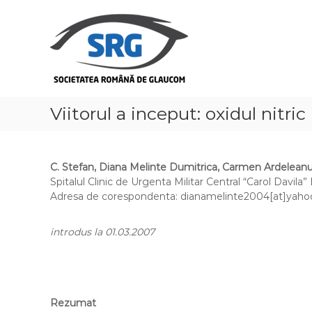
S
S
k
o
i
c
p
i
t
e
o
t
c
a
o
Viitorul a inceput: oxidul nitri
t
n
t
e
e
a
n
C. Stefan, Diana Melinte Dumitrica, Carmen Ardelean
R
t
Spitalul Clinic de Urgenta Militar Central “Carol Davila”
o
Adresa de corespondenta: dianamelinte2004[at]yah
m
â
introdus la 01.03.2007
n
ă
d
e
Rezumat
G