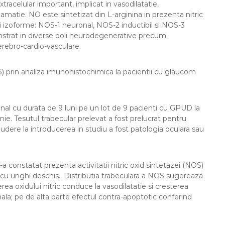
tracelular important, implicat in vasodilatatie,
:
flamatie. NO este sintetizat din L-arginina in prezenta nitric
rei izoforme: NOS-1 neuronal, NOS-2 inductibil si NOS-3
monstrat in diverse boli neurodegenerative precum:
erebro-cardio-vasculare.
OS) prin analiza imunohistochimica la pacientii cu glaucom
onal cu durata de 9 luni pe un lot de 9 pacienti cu GPUD la
omie. Tesutul trabecular prelevat a fost prelucrat pentru
udere la introducerea in studiu a fost patologia oculara sau
a constatat prezenta activitatii nitric oxid sintetazei (NOS)
v cu unghi deschis.. Distributia trabeculara a NOS sugereaza
erea oxidului nitric conduce la vasodilatatie si cresterea
nala; pe de alta parte efectul contra-apoptotic conferind