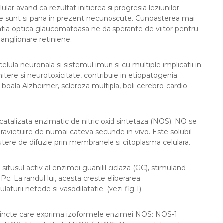
ar avand ca rezultat initierea si progresia leziunilor
e sunt si pana in prezent necunoscute. Cunoasterea mai
opatia optica glaucomatoasa ne da sperante de viitor pentru
 ganglionare retiniene.
lula neuronala si sistemul imun si cu multiple implicatii in
mitere si neurotoxicitate, contribuie in etiopatogenia
oala Alzheimer, scleroza multipla, boli cerebro-cardio-
nd catalizata enzimatic de nitric oxid sintetaza (NOS). NO se
ravietuire de numai cateva secunde in vivo. Este solubil
putere de difuzie prin membranele si citoplasma celulara.
n situsul activ al enzimei guanilil ciclaza (GC), stimuland
. La randul lui, acesta creste eliberarea
aturii netede si vasodilatatie. (vezi fig 1)
istincte care exprima izoformele enzimei NOS: NOS-1