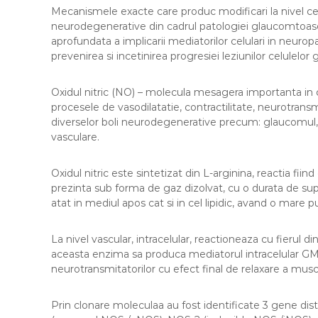
Mecanismele exacte care produc modificari la nivel celul
neurodegenerative din cadrul patologiei glaucomtoas
aprofundata a implicarii mediatorilor celulari in neur
prevenirea si incetinirea progresiei leziunilor celulelor
Oxidul nitric (NO) – molecula mesagera importanta in ce
procesele de vasodilatatie, contractilitate, neurotrans
diverselor boli neurodegenerative precum: glaucomul, b
vasculare.
Oxidul nitric este sintetizat din L-arginina, reactia fii
prezinta sub forma de gaz dizolvat, cu o durata de sup
atat in mediul apos cat si in cel lipidic, avand o mare 
La nivel vascular, intracelular, reactioneaza cu fierul di
aceasta enzima sa produca mediatorul intracelular GMPc
neurotransmitatorilor cu efect final de relaxare a muscul
Prin clonare moleculaa au fost identificate 3 gene d