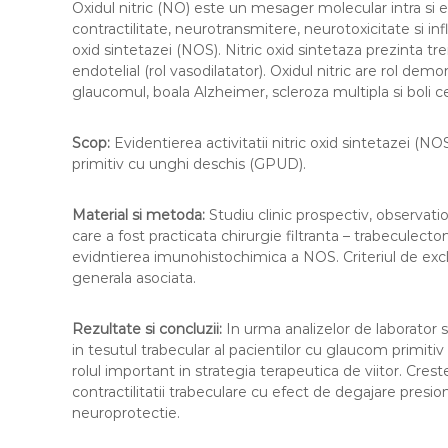
Oxidul nitric (NO) este un mesager molecular intra si ex
l
contractilitate, neurotransmitere, neurotoxicitate si in
a
oxid sintetazei (NOS). Nitric oxid sintetaza prezinta t
u
endotelial (rol vasodilatator). Oxidul nitric are rol de
c
glaucomul, boala Alzheimer, scleroza multipla si boli c
o
m
Scop:
Evidentierea activitatii nitric oxid sintetazei (N
primitiv cu unghi deschis (GPUD).
Material si metoda:
Studiu clinic prospectiv, observati
care a fost practicata chirurgie filtranta – trabeculect
evidntierea imunohistochimica a NOS. Criteriul de excl
generala asociata.
Rezultate si concluzii:
In urma analizelor de laborator s-
in tesutul trabecular al pacientilor cu glaucom primiti
rolul important in strategia terapeutica de viitor. Crest
contractilitatii trabeculare cu efect de degajare presio
neuroprotectie.