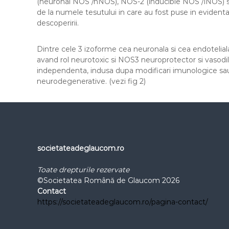
(neuronal NOS /nNOS), NOS-2 (inducible NOS /iNOS) 
de la numele tesutului in care au fost puse in evidenta
descoperirii.
Dintre cele 3 izoforme cea neuronala si cea endotelia
avand rol neurotoxic si NOS3 neuroprotector si vasodi
independenta, indusa dupa modificari imunologice sau i
neurodegenerative. (vezi fig 2)
societateadeglaucom.ro
Toate drepturile rezervate
©Societatea Română de Glaucom 2026
Contact
https://societateadeglaucom.ro/pagina-contact/