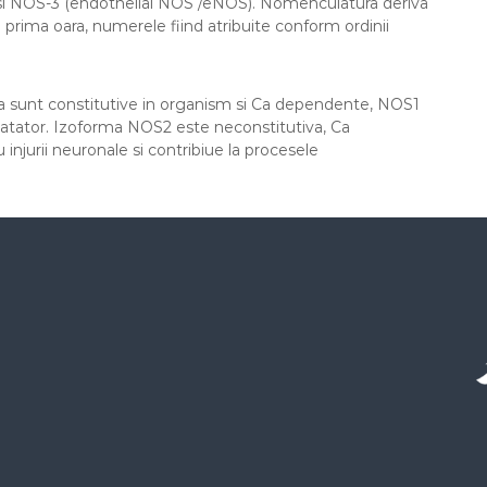
si NOS-3 (endothelial NOS /eNOS). Nomenculatura deriva
 prima oara, numerele fiind atribuite conform ordinii
la sunt constitutive in organism si Ca dependente, NOS1
latator. Izoforma NOS2 este neconstitutiva, Ca
njurii neuronale si contribiue la procesele