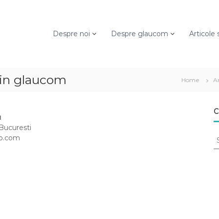
Despre noi
Despre glaucom
Articole s
c in glaucom
Home
Ar
C
u
 Bucuresti
S
oo.com
e
a
r
c
h
f
o
r